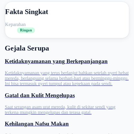
Fakta Singkat
Keparahan
Ringan
Gejala Serupa
Ketidaknyamanan yang Berkepanjangan
Ketidaknyamanan yang terus berlanjut bahkan setelah nyeri hebat
mereda, berlangsung selama berhari-hari atau berminggu-minggu.
Ini bisa termasuk nyeri tumpul atau kepekaan pada sendi.
Gatal dan Kulit Mengelupas
Saat serangan asam urat mereda, kulit di sekitar sendi yang
terkena mungkin mengelupas dan terasa gatal.
Kehilangan Nafsu Makan