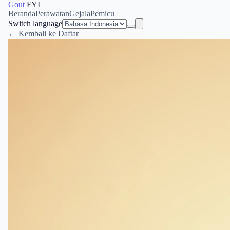
Gout
FYI
Beranda
Perawatan
Gejala
Pemicu
Switch language
← Kembali ke Daftar