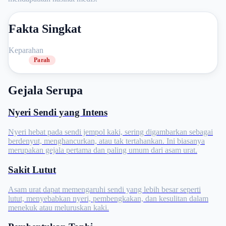
Fakta Singkat
Keparahan
Parah
Gejala Serupa
Nyeri Sendi yang Intens
Nyeri hebat pada sendi jempol kaki, sering digambarkan sebagai
berdenyut, menghancurkan, atau tak tertahankan. Ini biasanya
merupakan gejala pertama dan paling umum dari asam urat.
Sakit Lutut
Asam urat dapat memengaruhi sendi yang lebih besar seperti
lutut, menyebabkan nyeri, pembengkakan, dan kesulitan dalam
menekuk atau meluruskan kaki.