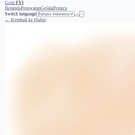
Gout
FYI
Beranda
Perawatan
Gejala
Pemicu
Switch language
← Kembali ke Daftar