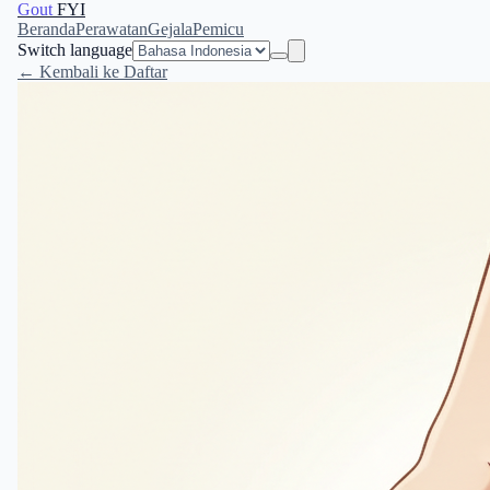
Gout
FYI
Beranda
Perawatan
Gejala
Pemicu
Switch language
← Kembali ke Daftar