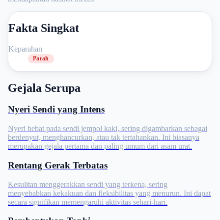
Fakta Singkat
Keparahan
Parah
Gejala Serupa
Nyeri Sendi yang Intens
Nyeri hebat pada sendi jempol kaki, sering digambarkan sebagai
berdenyut, menghancurkan, atau tak tertahankan. Ini biasanya
merupakan gejala pertama dan paling umum dari asam urat.
Rentang Gerak Terbatas
Kesulitan menggerakkan sendi yang terkena, sering
menyebabkan kekakuan dan fleksibilitas yang menurun. Ini dapat
secara signifikan memengaruhi aktivitas sehari-hari.