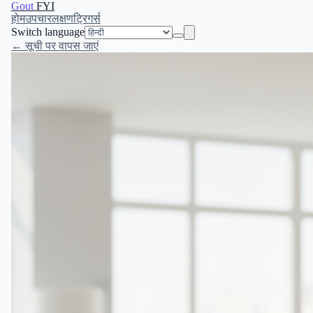
Gout
FYI
होम
उपचार
लक्षण
ट्रिगर्स
Switch language
← सूची पर वापस जाएं