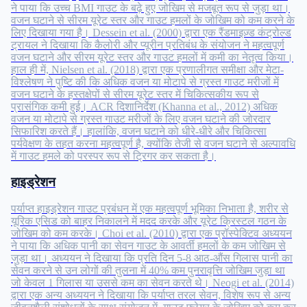
ने पाया कि उच्च BMI गाउट के बढ़े हुए जोखिम से मजबूत रूप से जुड़ा था।
वजन घटाने से सीरम यूरेट स्तर और गाउट हमलों के जोखिम को कम करने के
लिए दिखाया गया है। Dessein et al. (2000) द्वारा एक रैंडमाइज़्ड कंट्रोल्ड
ट्रायल ने दिखाया कि कैलोरी और प्यूरीन प्रतिबंध के संयोजन ने महत्वपूर्ण
वजन घटाने और सीरम यूरेट स्तर और गाउट हमलों में कमी का नेतृत्व किया।
हाल ही में, Nielsen et al. (2018) द्वारा एक प्रणालीगत समीक्षा और मेटा-
विश्लेषण ने पुष्टि की कि अधिक वजन या मोटापे से ग्रस्त गाउट मरीजों में
वजन घटाने के हस्तक्षेपों से सीरम यूरेट स्तर में चिकित्सकीय रूप से
प्रासंगिक कमी हुई। ACR दिशानिर्देश (Khanna et al., 2012) अधिक
वजन या मोटापे से ग्रस्त गाउट मरीजों के लिए वजन घटाने की जोरदार
सिफारिश करते हैं। हालांकि, वजन घटाने को धीरे-धीरे और चिकित्सा
पर्यवेक्षण के तहत करना महत्वपूर्ण है, क्योंकि तेजी से वजन घटाने से अल्पावधि
में गाउट हमले को परस्पर रूप से ट्रिगर कर सकता है।
हाइड्रेशन
पर्याप्त हाइड्रेशन गाउट प्रबंधन में एक महत्वपूर्ण भूमिका निभाता है, शरीर से
यूरिक एसिड को बाहर निकालने में मदद करके और यूरेट क्रिस्टल गठन के
जोखिम को कम करके। Choi et al. (2010) द्वारा एक प्रॉस्पेक्टिव अध्ययन
ने पाया कि अधिक पानी का सेवन गाउट के आवर्ती हमलों के कम जोखिम से
जुड़ा था। अध्ययन ने दिखाया कि प्रति दिन 5-8 आठ-औंस गिलास पानी का
सेवन करने से उन लोगों की तुलना में 40% कम पुनरावृत्ति जोखिम जुड़ा था
जो केवल 1 गिलास या उससे कम का सेवन करते थे। Neogi et al. (2014)
द्वारा एक अन्य अध्ययन ने दिखाया कि पर्याप्त तरल सेवन, विशेष रूप से अन्य