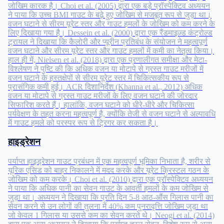
जोखिम कारक है। Choi et al. (2005) द्वारा एक बड़े प्रॉस्पेक्टिव अध्ययन
ने पाया कि उच्च BMI गाउट के बढ़े हुए जोखिम से मजबूत रूप से जुड़ा था।
वजन घटाने से सीरम यूरेट स्तर और गाउट हमलों के जोखिम को कम करने के
लिए दिखाया गया है। Dessein et al. (2000) द्वारा एक रैंडमाइज़्ड कंट्रोल्ड
ट्रायल ने दिखाया कि कैलोरी और प्यूरीन प्रतिबंध के संयोजन ने महत्वपूर्ण
वजन घटाने और सीरम यूरेट स्तर और गाउट हमलों में कमी का नेतृत्व किया।
हाल ही में, Nielsen et al. (2018) द्वारा एक प्रणालीगत समीक्षा और मेटा-
विश्लेषण ने पुष्टि की कि अधिक वजन या मोटापे से ग्रस्त गाउट मरीजों में
वजन घटाने के हस्तक्षेपों से सीरम यूरेट स्तर में चिकित्सकीय रूप से
प्रासंगिक कमी हुई। ACR दिशानिर्देश (Khanna et al., 2012) अधिक
वजन या मोटापे से ग्रस्त गाउट मरीजों के लिए वजन घटाने की जोरदार
सिफारिश करते हैं। हालांकि, वजन घटाने को धीरे-धीरे और चिकित्सा
पर्यवेक्षण के तहत करना महत्वपूर्ण है, क्योंकि तेजी से वजन घटाने से अल्पावधि
में गाउट हमले को परस्पर रूप से ट्रिगर कर सकता है।
हाइड्रेशन
पर्याप्त हाइड्रेशन गाउट प्रबंधन में एक महत्वपूर्ण भूमिका निभाता है, शरीर से
यूरिक एसिड को बाहर निकालने में मदद करके और यूरेट क्रिस्टल गठन के
जोखिम को कम करके। Choi et al. (2010) द्वारा एक प्रॉस्पेक्टिव अध्ययन
ने पाया कि अधिक पानी का सेवन गाउट के आवर्ती हमलों के कम जोखिम से
जुड़ा था। अध्ययन ने दिखाया कि प्रति दिन 5-8 आठ-औंस गिलास पानी का
सेवन करने से उन लोगों की तुलना में 40% कम पुनरावृत्ति जोखिम जुड़ा था
जो केवल 1 गिलास या उससे कम का सेवन करते थे। Neogi et al. (2014)