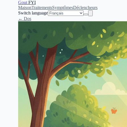
Gout
FYI
Maison
Traitements
Symptômes
Déclencheurs
Switch language
← Dos