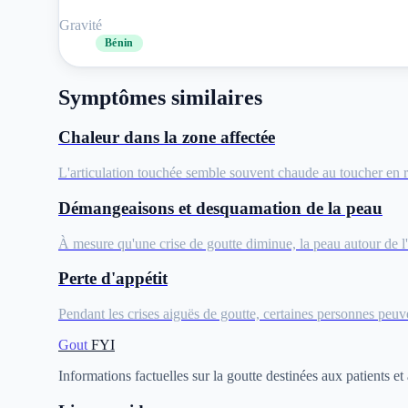
Gravité
Bénin
Symptômes similaires
Chaleur dans la zone affectée
L'articulation touchée semble souvent chaude au toucher en r
Démangeaisons et desquamation de la peau
À mesure qu'une crise de goutte diminue, la peau autour de l'
Perte d'appétit
Pendant les crises aiguës de goutte, certaines personnes peuve
Gout
FYI
Informations factuelles sur la goutte destinées aux patients et