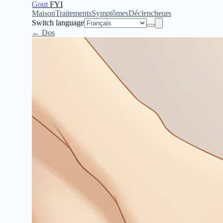
Gout
FYI
Maison
Traitements
Symptômes
Déclencheurs
Switch language
← Dos