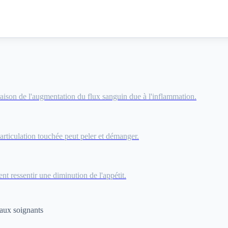
aison de l'augmentation du flux sanguin due à l'inflammation.
articulation touchée peut peler et démanger.
nt ressentir une diminution de l'appétit.
 aux soignants