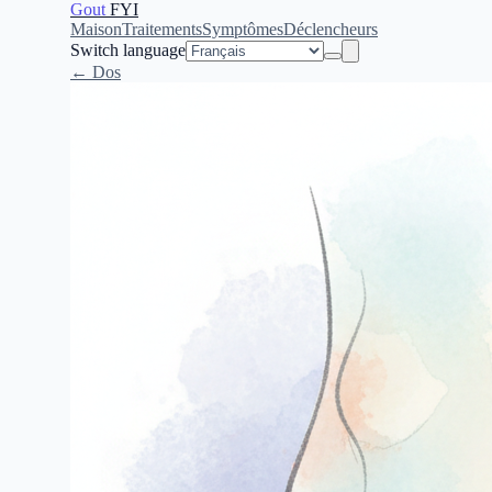
Gout
FYI
Maison
Traitements
Symptômes
Déclencheurs
Switch language
← Dos