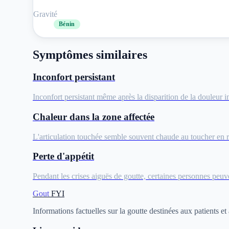
Gravité
Bénin
Symptômes similaires
Inconfort persistant
Inconfort persistant même après la disparition de la douleur i
Chaleur dans la zone affectée
L'articulation touchée semble souvent chaude au toucher en r
Perte d'appétit
Pendant les crises aiguës de goutte, certaines personnes peuve
Gout
FYI
Informations factuelles sur la goutte destinées aux patients et