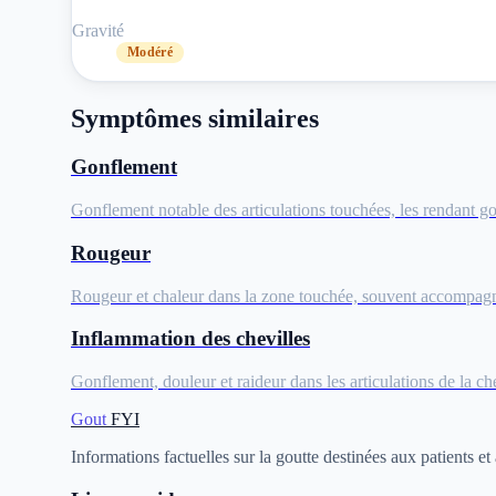
Gravité
Modéré
Symptômes similaires
Gonflement
Gonflement notable des articulations touchées, les rendant go
Rougeur
Rougeur et chaleur dans la zone touchée, souvent accompagné
Inflammation des chevilles
Gonflement, douleur et raideur dans les articulations de la ch
Gout
FYI
Informations factuelles sur la goutte destinées aux patients et