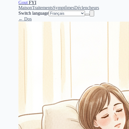
Gout
FYI
Maison
Traitements
Symptômes
Déclencheurs
Switch language
← Dos