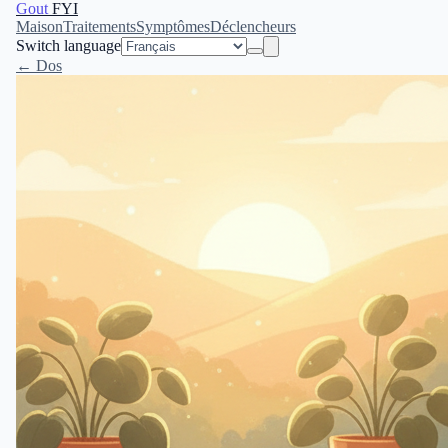
Gout
FYI
Maison
Traitements
Symptômes
Déclencheurs
Switch language
← Dos