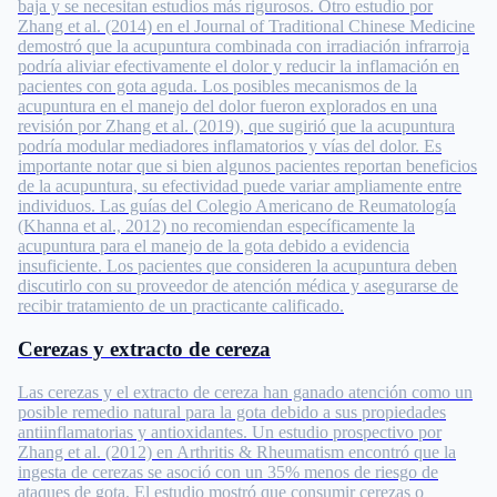
baja y se necesitan estudios más rigurosos. Otro estudio por
Zhang et al. (2014) en el Journal of Traditional Chinese Medicine
demostró que la acupuntura combinada con irradiación infrarroja
podría aliviar efectivamente el dolor y reducir la inflamación en
pacientes con gota aguda. Los posibles mecanismos de la
acupuntura en el manejo del dolor fueron explorados en una
revisión por Zhang et al. (2019), que sugirió que la acupuntura
podría modular mediadores inflamatorios y vías del dolor. Es
importante notar que si bien algunos pacientes reportan beneficios
de la acupuntura, su efectividad puede variar ampliamente entre
individuos. Las guías del Colegio Americano de Reumatología
(Khanna et al., 2012) no recomiendan específicamente la
acupuntura para el manejo de la gota debido a evidencia
insuficiente. Los pacientes que consideren la acupuntura deben
discutirlo con su proveedor de atención médica y asegurarse de
recibir tratamiento de un practicante calificado.
Cerezas y extracto de cereza
Las cerezas y el extracto de cereza han ganado atención como un
posible remedio natural para la gota debido a sus propiedades
antiinflamatorias y antioxidantes. Un estudio prospectivo por
Zhang et al. (2012) en Arthritis & Rheumatism encontró que la
ingesta de cerezas se asoció con un 35% menos de riesgo de
ataques de gota. El estudio mostró que consumir cerezas o