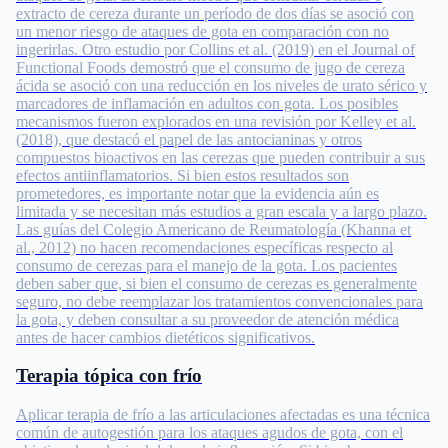
extracto de cereza durante un período de dos días se asoció con
un menor riesgo de ataques de gota en comparación con no
ingerirlas. Otro estudio por Collins et al. (2019) en el Journal of
Functional Foods demostró que el consumo de jugo de cereza
ácida se asoció con una reducción en los niveles de urato sérico y
marcadores de inflamación en adultos con gota. Los posibles
mecanismos fueron explorados en una revisión por Kelley et al.
(2018), que destacó el papel de las antocianinas y otros
compuestos bioactivos en las cerezas que pueden contribuir a sus
efectos antiinflamatorios. Si bien estos resultados son
prometedores, es importante notar que la evidencia aún es
limitada y se necesitan más estudios a gran escala y a largo plazo.
Las guías del Colegio Americano de Reumatología (Khanna et
al., 2012) no hacen recomendaciones específicas respecto al
consumo de cerezas para el manejo de la gota. Los pacientes
deben saber que, si bien el consumo de cerezas es generalmente
seguro, no debe reemplazar los tratamientos convencionales para
la gota, y deben consultar a su proveedor de atención médica
antes de hacer cambios dietéticos significativos.
Terapia tópica con frío
Aplicar terapia de frío a las articulaciones afectadas es una técnica
común de autogestión para los ataques agudos de gota, con el