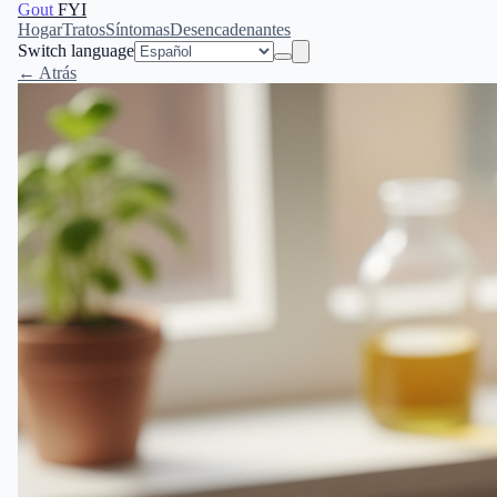
Gout
FYI
Hogar
Tratos
Síntomas
Desencadenantes
Switch language
← Atrás