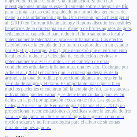
objetivo de reducir el dolor y la inflamación. Si bien hay
investigaciones limitadas específicamente sobre la terapia de frío
para la gota, su uso está respaldado por principios generales del
manejo de la inflamación aguda. Una revisión por Schlesinger et
al. (2019) en Current Rheumatology Reports discutió los posibles
beneficios de la crioterapia en el manejo de brotes agudos de gota,
señalando su capacidad para reducir el flujo sanguíneo local y
potencialmente ralentizar el proceso inflamatorio. Los efectos
fisiológicos de la terapia de frío fueron explorados en un estudio
por Algafly y George (2007), que demostró que el enfriamiento
local podría reducir la velocidad de conducción nerviosa y
potencialmente aliviar el dolor. En el contexto de otras
condiciones articulares inflamatorias, una revisión Cochrane por
Adie et al. (2012) encontró que la crioterapia después de la
artroplastia total de rodilla proporcionó algunas mejoras en la
pérdida de sangre y el dolor. Es importante notar que si bien
muchos pacientes encuentran útil la terapia de frío, las respuestas
individuales pueden variar, y se debe tener cuidado para evitar
daños en la piel por aplicación excesiva de frío. Las guías del
Colegio Americano de Reumatología (Khanna et al., 2012) no
proporcionan recomendaciones específicas sobre la terapia de frío
para la gota, pero muchos reumatólogos la sugieren como una
opción segura y no farmacológica para el alivio de síntomas
durante ataques agudos.