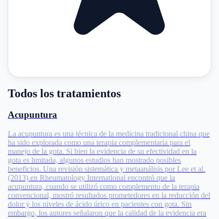
Todos los tratamientos
Acupuntura
La acupuntura es una técnica de la medicina tradicional china que
ha sido explorada como una terapia complementaria para el
manejo de la gota. Si bien la evidencia de su efectividad en la
gota es limitada, algunos estudios han mostrado posibles
beneficios. Una revisión sistemática y metaanálisis por Lee et al.
(2013) en Rheumatology International encontró que la
acupuntura, cuando se utilizó como complemento de la terapia
convencional, mostró resultados prometedores en la reducción del
dolor y los niveles de ácido úrico en pacientes con gota. Sin
embargo, los autores señalaron que la calidad de la evidencia era