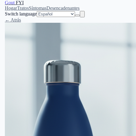
Gout
FYI
Hogar
Tratos
Síntomas
Desencadenantes
Switch language
← Atrás