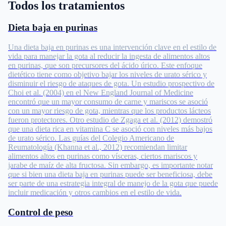
Todos los tratamientos
Dieta baja en purinas
Una dieta baja en purinas es una intervención clave en el estilo de
vida para manejar la gota al reducir la ingesta de alimentos altos
en purinas, que son precursores del ácido úrico. Este enfoque
dietético tiene como objetivo bajar los niveles de urato sérico y
disminuir el riesgo de ataques de gota. Un estudio prospectivo de
Choi et al. (2004) en el New England Journal of Medicine
encontró que un mayor consumo de carne y mariscos se asoció
con un mayor riesgo de gota, mientras que los productos lácteos
fueron protectores. Otro estudio de Zgaga et al. (2012) demostró
que una dieta rica en vitamina C se asoció con niveles más bajos
de urato sérico. Las guías del Colegio Americano de
Reumatología (Khanna et al., 2012) recomiendan limitar
alimentos altos en purinas como vísceras, ciertos mariscos y
jarabe de maíz de alta fructosa. Sin embargo, es importante notar
que si bien una dieta baja en purinas puede ser beneficiosa, debe
ser parte de una estrategia integral de manejo de la gota que puede
incluir medicación y otros cambios en el estilo de vida.
Control de peso