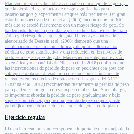
Mantener un peso saludable es crucial en el manejo de la gota, ya
que la obesidad es un factor de riesgo significativo para
desarrollar gota y experimentar ataques más frecuentes. Un gran
estudio prospectivo de Choi et al. (2005) encontró que un IMC
más alto se asoció fuertemente con un mayor riesgo de gota. Se
ha demostrado que la pérdida de peso reduce los niveles de urato
sérico y el riesgo de ataques de gota. Un ensayo controlado
aleatorizado de Dessein et al. (2000) demostró que una
combinación de restricción calórica y de purinas llevó a una
pérdida de peso significativa y una reducción en los niveles de
urato sérico y ataques de gota. Más recientemente, una revisión
sistemática y metaanálisis de Nielsen et al. (2018) confirmó que
las intervenciones de pérdida de peso en pacientes con gota con
sobrepeso u obesidad resultaron en reducciones clínicamente
relevantes en los niveles de urato sérico. Las guías del ACR
(Khanna et al., 2012) recomiendan fuertemente la pérdida de peso
para pacientes con gota con sobrepeso u obesidad. Sin embargo,
es importante abordar la pérdida de peso gradualmente y bajo
supervisión médica, ya que una pérdida de peso rápida puede
paradójicamente desencadenar ataques de gota a corto plazo.
Ejercicio regular
El ejercicio regular es un componente importante del manejo de la