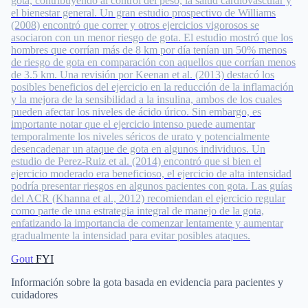
gota, contribuyendo al control del peso, la salud cardiovascular y
el bienestar general. Un gran estudio prospectivo de Williams
(2008) encontró que correr y otros ejercicios vigorosos se
asociaron con un menor riesgo de gota. El estudio mostró que los
hombres que corrían más de 8 km por día tenían un 50% menos
de riesgo de gota en comparación con aquellos que corrían menos
de 3.5 km. Una revisión por Keenan et al. (2013) destacó los
posibles beneficios del ejercicio en la reducción de la inflamación
y la mejora de la sensibilidad a la insulina, ambos de los cuales
pueden afectar los niveles de ácido úrico. Sin embargo, es
importante notar que el ejercicio intenso puede aumentar
temporalmente los niveles séricos de urato y potencialmente
desencadenar un ataque de gota en algunos individuos. Un
estudio de Perez-Ruiz et al. (2014) encontró que si bien el
ejercicio moderado era beneficioso, el ejercicio de alta intensidad
podría presentar riesgos en algunos pacientes con gota. Las guías
del ACR (Khanna et al., 2012) recomiendan el ejercicio regular
como parte de una estrategia integral de manejo de la gota,
enfatizando la importancia de comenzar lentamente y aumentar
gradualmente la intensidad para evitar posibles ataques.
Gout
FYI
Información sobre la gota basada en evidencia para pacientes y
cuidadores