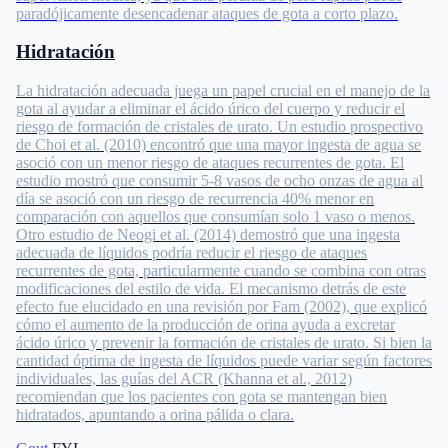
paradójicamente desencadenar ataques de gota a corto plazo.
Hidratación
La hidratación adecuada juega un papel crucial en el manejo de la
gota al ayudar a eliminar el ácido úrico del cuerpo y reducir el
riesgo de formación de cristales de urato. Un estudio prospectivo
de Choi et al. (2010) encontró que una mayor ingesta de agua se
asoció con un menor riesgo de ataques recurrentes de gota. El
estudio mostró que consumir 5-8 vasos de ocho onzas de agua al
día se asoció con un riesgo de recurrencia 40% menor en
comparación con aquellos que consumían solo 1 vaso o menos.
Otro estudio de Neogi et al. (2014) demostró que una ingesta
adecuada de líquidos podría reducir el riesgo de ataques
recurrentes de gota, particularmente cuando se combina con otras
modificaciones del estilo de vida. El mecanismo detrás de este
efecto fue elucidado en una revisión por Fam (2002), que explicó
cómo el aumento de la producción de orina ayuda a excretar
ácido úrico y prevenir la formación de cristales de urato. Si bien la
cantidad óptima de ingesta de líquidos puede variar según factores
individuales, las guías del ACR (Khanna et al., 2012)
recomiendan que los pacientes con gota se mantengan bien
hidratados, apuntando a orina pálida o clara.