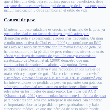
que si bien una dieta baja en purinas puede ser beneficiosa, debe
ser parte de una estrategia integral de manejo de la gota que puede
incluir medicación y otros cambios en el estilo de vida.
Control de peso
Mantener un peso saludable es crucial en el manejo de la gota, ya
que la obesidad es un factor de riesgo significativo para
desarrollar gota y experimentar ataques más frecuentes. Un gran
estudio prospectivo de Choi et al. (2005) encontró que un IMC
más alto se asoció fuertemente con un mayor riesgo de gota. Se
ha demostrado que la pérdida de peso reduce los niveles de urato
sérico y el riesgo de ataques de gota. Un ensayo controlado
aleatorizado de Dessein et al. (2000) demostró que una
combinación de restricción calórica y de purinas llevó a una
pérdida de peso significativa y una reducción en los niveles de
urato sérico y ataques de gota. Más recientemente, una revisión
sistemática y metaanálisis de Nielsen et al. (2018) confirmó que
las intervenciones de pérdida de peso en pacientes con gota con
sobrepeso u obesidad resultaron en reducciones clínicamente
relevantes en los niveles de urato sérico. Las guías del ACR
(Khanna et al., 2012) recomiendan fuertemente la pérdida de peso
para pacientes con gota con sobrepeso u obesidad. Sin embargo,
es importante abordar la pérdida de peso gradualmente y bajo
supervisión médica, ya que una pérdida de peso rápida puede