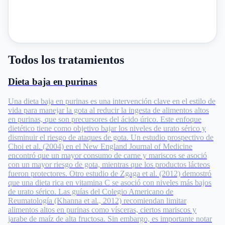
Todos los tratamientos
Dieta baja en purinas
Una dieta baja en purinas es una intervención clave en el estilo de
vida para manejar la gota al reducir la ingesta de alimentos altos
en purinas, que son precursores del ácido úrico. Este enfoque
dietético tiene como objetivo bajar los niveles de urato sérico y
disminuir el riesgo de ataques de gota. Un estudio prospectivo de
Choi et al. (2004) en el New England Journal of Medicine
encontró que un mayor consumo de carne y mariscos se asoció
con un mayor riesgo de gota, mientras que los productos lácteos
fueron protectores. Otro estudio de Zgaga et al. (2012) demostró
que una dieta rica en vitamina C se asoció con niveles más bajos
de urato sérico. Las guías del Colegio Americano de
Reumatología (Khanna et al., 2012) recomiendan limitar
alimentos altos en purinas como vísceras, ciertos mariscos y
jarabe de maíz de alta fructosa. Sin embargo, es importante notar