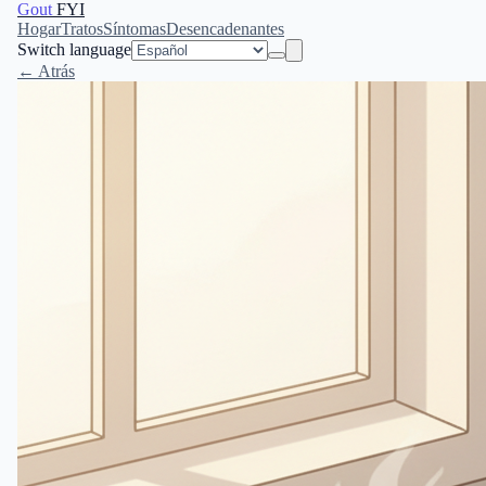
Gout
FYI
Hogar
Tratos
Síntomas
Desencadenantes
Switch language
← Atrás