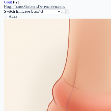
Gout
FYI
Hogar
Tratos
Síntomas
Desencadenantes
Switch language
← Atrás