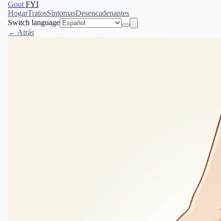
Gout
FYI
Hogar
Tratos
Síntomas
Desencadenantes
Switch language
← Atrás