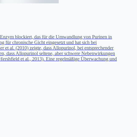
s Enzym blockiert, das für die Umwandlung von Purinen in
 für chronische Gicht eingesetzt und hat sich bei
et al. (2010) zeigte, dass Allopurinol, bei entsprechender
hten, dass Allopurinol seltene, aber schwere Nebenwirkungen
Hershfield et al., 2013). Eine regelmäßige Überwachung und