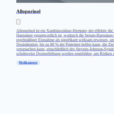
Allopurinol
Allopurinol ist ein Xanthinoxidase-Hemmer, der effektiv di
Harnsäure verantwortlich ist, wodurch die Serum-Harnsäure-S
regelmäßiger Einnahme als signifikant wirksam erwiesen, um d
Dosistitration, bis zu 80 % der Patienten helfen kann, die Z
verursachen kann, einschließlich des Stevens-Johnson-Syndr
schrittweise Dosiserhöhung werden empfohlen, um Risiken z
Medikamente