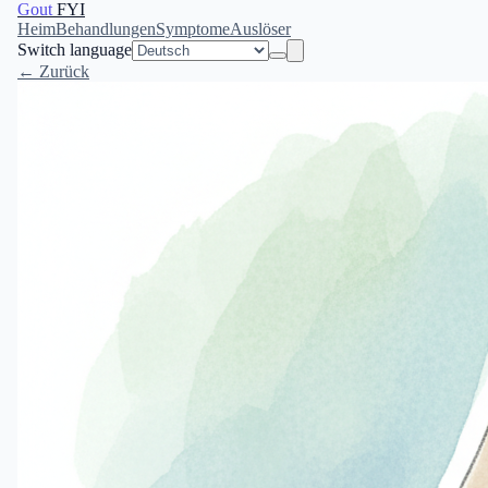
Gout
FYI
Heim
Behandlungen
Symptome
Auslöser
Switch language
← Zurück