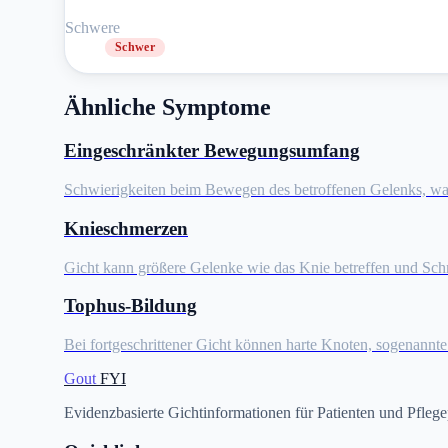
Schwere
Schwer
Ähnliche Symptome
Eingeschränkter Bewegungsumfang
Schwierigkeiten beim Bewegen des betroffenen Gelenks, was hä
Knieschmerzen
Gicht kann größere Gelenke wie das Knie betreffen und Sc
Tophus-Bildung
Bei fortgeschrittener Gicht können harte Knoten, sogenannte
Gout
FYI
Evidenzbasierte Gichtinformationen für Patienten und Pflege