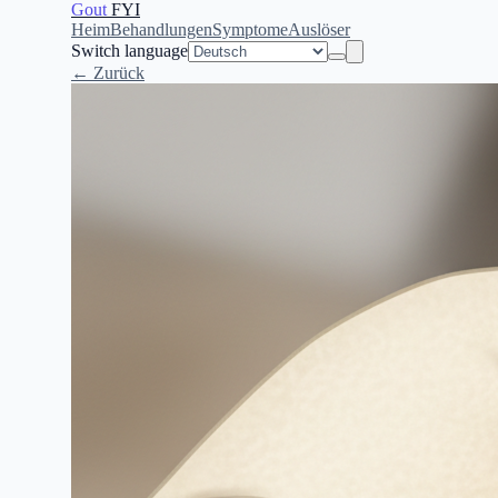
Gout
FYI
Heim
Behandlungen
Symptome
Auslöser
Switch language
← Zurück