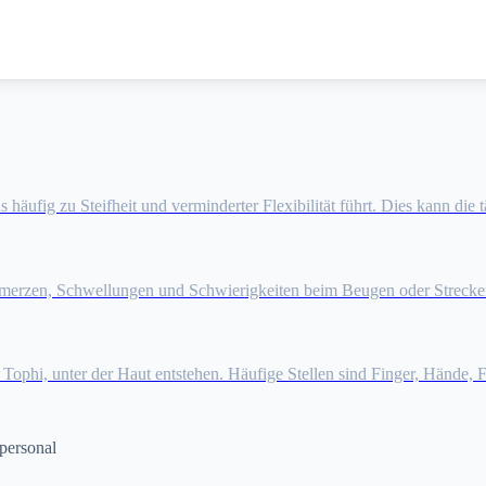
ufig zu Steifheit und verminderter Flexibilität führt. Dies kann die tä
hmerzen, Schwellungen und Schwierigkeiten beim Beugen oder Strecke
 Tophi, unter der Haut entstehen. Häufige Stellen sind Finger, Hände,
personal