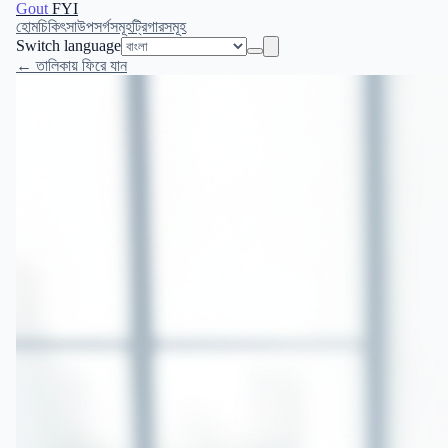
Gout
FYI
হোম
চিকিৎসা
উপসর্গসমূহ
ট্রিগারসমূহ
Switch language
← তালিকায় ফিরে যান