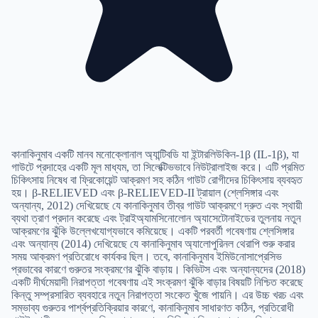
কানাকিনুমাব একটি মানব মনোক্লোনাল অ্যান্টিবডি যা ইন্টারলিউকিন-1β (IL-1β), যা
গাউটে প্রদাহের একটি মূল মাধ্যম, তা সিলেক্টিভভাবে নিউট্রালাইজ করে। এটি প্রমিত
চিকিৎসায় নিষেধ বা ফ্রিকোয়েন্ট আক্রমণ সহ কঠিন গাউট রোগীদের চিকিৎসায় ব্যবহৃত
হয়। β-RELIEVED এবং β-RELIEVED-II ট্রায়াল (শ্লেসিঙ্গার এবং
অন্যান্য, 2012) দেখিয়েছে যে কানাকিনুমাব তীব্র গাউট আক্রমণে দ্রুত এবং স্থায়ী
ব্যথা ত্রাণ প্রদান করেছে এবং ট্রাইঅ্যামসিনোলোন অ্যাসেটোনাইডের তুলনায় নতুন
আক্রমণের ঝুঁকি উল্লেখযোগ্যভাবে কমিয়েছে। একটি পরবর্তী গবেষণায় শ্লেসিঙ্গার
এবং অন্যান্য (2014) দেখিয়েছে যে কানাকিনুমাব অ্যালোপুরিনল থেরাপি শুরু করার
সময় আক্রমণ প্রতিরোধে কার্যকর ছিল। তবে, কানাকিনুমাব ইমিউনোসাপ্রেসিভ
প্রভাবের কারণে গুরুতর সংক্রমণের ঝুঁকি বাড়ায়। কিভিটস এবং অন্যান্যদের (2018)
একটি দীর্ঘমেয়াদী নিরাপত্তা গবেষণায় এই সংক্রমণ ঝুঁকি বাড়ার বিষয়টি নিশ্চিত করেছে
কিন্তু সম্প্রসারিত ব্যবহারে নতুন নিরাপত্তা সংকেত খুঁজে পায়নি। এর উচ্চ খরচ এবং
সম্ভাব্য গুরুতর পার্শ্বপ্রতিক্রিয়ার কারণে, কানাকিনুমাব সাধারণত কঠিন, প্রতিরোধী