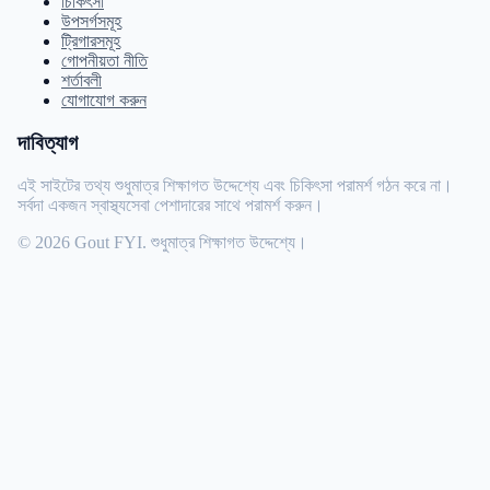
চিকিৎসা
উপসর্গসমূহ
ট্রিগারসমূহ
গোপনীয়তা নীতি
শর্তাবলী
যোগাযোগ করুন
দাবিত্যাগ
এই সাইটের তথ্য শুধুমাত্র শিক্ষাগত উদ্দেশ্যে এবং চিকিৎসা পরামর্শ গঠন করে না।
সর্বদা একজন স্বাস্থ্যসেবা পেশাদারের সাথে পরামর্শ করুন।
© 2026 Gout FYI. শুধুমাত্র শিক্ষাগত উদ্দেশ্যে।