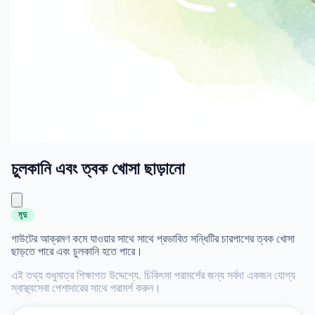
চুলকানি এবং ত্বক খোসা ছাড়ানো
মৃদু
গাউটের আক্রমণ কমে যাওয়ার সাথে সাথে প্রভাবিত সন্ধিটির চারপাশের ত্বক খোসা
ছাড়তে পারে এবং চুলকানি হতে পারে।
এই তথ্য শুধুমাত্র শিক্ষাগত উদ্দেশ্যে. চিকিৎসা পরামর্শের জন্য সর্বদা একজন যোগ্য
স্বাস্থ্যসেবা পেশাদারের সাথে পরামর্শ করুন।